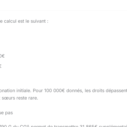
calcul est le suivant :
50€
€
donation initiale. Pour 100 000€ donnés, les droits dépasse
t sœurs reste rare.
que pas
 790 G du CGI) permet de transmettre 31 865€ supplémentaire