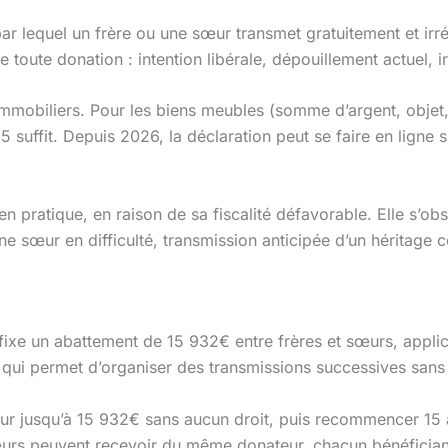
 par lequel un frère ou une sœur transmet gratuitement et ir
 toute donation : intention libérale, dépouillement actuel, ir
s immobiliers. Pour les biens meubles (somme d’argent, objet
5 suffit. Depuis 2026, la déclaration peut se faire en ligne 
en pratique, en raison de sa fiscalité défavorable. Elle s’ob
 une sœur en difficulté, transmission anticipée d’un héritage
 fixe un abattement de 15 932€ entre frères et sœurs, appli
qui permet d’organiser des transmissions successives sans al
ur jusqu’à 15 932€ sans aucun droit, puis recommencer 15
 sœurs peuvent recevoir du même donateur, chacun bénéficia