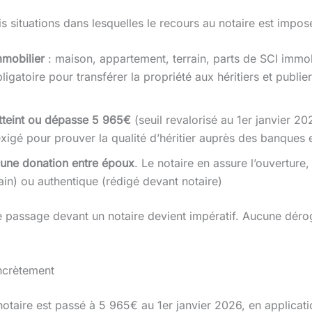
is situations dans lesquelles le recours au notaire est imposé 
mobilier
: maison, appartement, terrain, parts de SCI immobil
igatoire pour transférer la propriété aux héritiers et publie
atteint ou dépasse 5 965€
(seuil revalorisé au 1er janvier 20
 exigé pour prouver la qualité d’héritier auprès des banques e
 une donation entre époux
. Le notaire en assure l’ouverture, 
in) ou authentique (rédigé devant notaire)
 le passage devant un notaire devient impératif. Aucune dér
oncrètement
otaire est passé à 5 965€ au 1er janvier 2026, en applicati