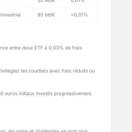
30 Md€
0,01%
rimestriel
85 Md€
<0,01%
rence entre deux ETF à 0,03% de frais
vilégiez les courtiers avec frais réduits ou
 euros initiaux investis progressivement.
s, les gains et dividendes ne sont plus