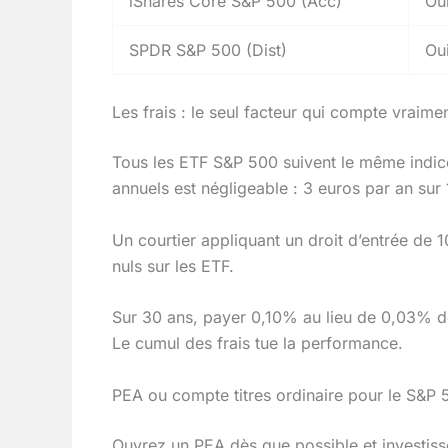
iShares Core S&P 500 (Acc)
Ou
SPDR S&P 500 (Dist)
Ou
Les frais : le seul facteur qui compte vraime
Tous les ETF S&P 500 suivent le même indice
annuels est négligeable : 3 euros par an su
Un courtier appliquant un droit d’entrée de 1
nuls sur les ETF.
Sur 30 ans, payer 0,10% au lieu de 0,03% de
Le cumul des frais tue la performance.
PEA ou compte titres ordinaire pour le S&P 
Ouvrez un PEA dès que possible et investiss