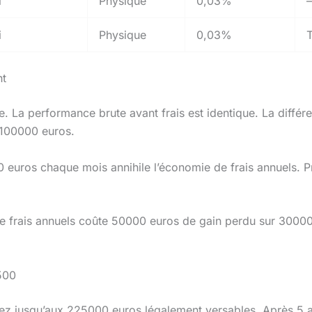
i
Physique
0,03%
–
i
Physique
0,03%
T
nt
. La performance brute avant frais est identique. La diffé
r 100000 euros.
0 euros chaque mois annihile l’économie de frais annuels. Pri
 frais annuels coûte 50000 euros de gain perdu sur 300000
500
ez jusqu’aux 225000 euros légalement versables. Après 5 an