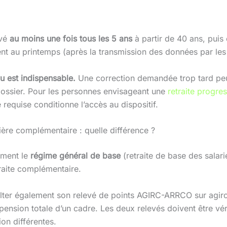
evé
au moins une fois tous les 5 ans
à partir de 40 ans, puis
ment au printemps (après la transmission des données par le
u est indispensable.
Une correction demandée trop tard peut r
 dossier. Pour les personnes envisageant une
retraite progre
 requise conditionne l’accès au dispositif.
ière complémentaire : quelle différence ?
ement le
régime général de base
(retraite de base des salarié
raite complémentaire.
sulter également son relevé de points AGIRC-ARRCO sur agirc
sion totale d’un cadre. Les deux relevés doivent être vér
ion différentes.